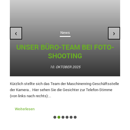
‹
›
News
UNSER BÜRO-TEAM BEI FOTO-
SHOOTING
10. OKTOBER 2025
Kürzlich stellte sich das Team der Maschinenring-Geschäftsstelle
Lä
der Kamera… Hier sehen Sie die Gesichter zur Telefon-Stimme
au
(von links nach rechts):...
In
Weiterlesen